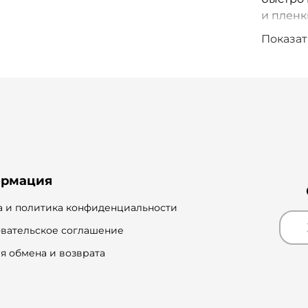
и пленк
Показат
Рекоме
Ключев
омега-6
свобод
кожи. К
очищает
кислота
кожу. 
рмация
кислота
оптимал
 и политика конфиденциальности
Замедля
вательское соглашение
я обмена и возврата