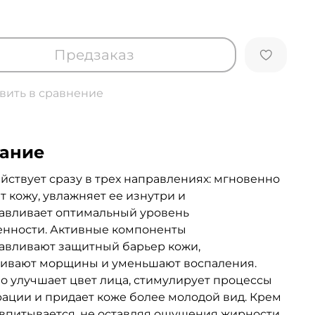
Предзаказ
вить в сравнение
ание
йствует сразу в трех направлениях: мгновенно
т кожу, увлажняет ее изнутри и
авливает оптимальный уровень
енности. Активные компоненты
авливают защитный барьер кожи,
живают морщины и уменьшают воспаления.
о улучшает цвет лица, стимулирует процессы
ации и придает коже более молодой вид. Крем
впитывается, не оставляя ощущения жирности