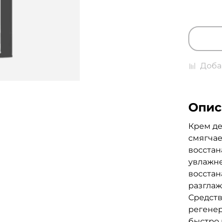
Доба
Опис
Крем де
смягчае
восстан
увлажн
восстан
разгла
Средств
регенер
быстро 