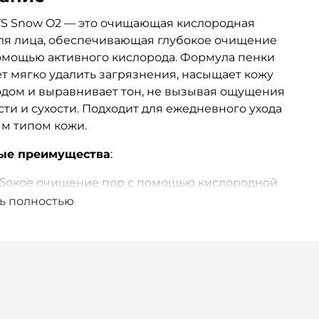
S Snow O2 — это очищающая кислородная
ля лица, обеспечивающая глубокое очищение
омощью активного кислорода. Формула пенки
т мягко удалить загрязнения, насыщает кожу
дом и выравнивает тон, не вызывая ощущения
сти и сухости. Подходит для ежедневного ухода
м типом кожи.
ые преимущества
:
убокое очищение пор с помощью кислородной
ны;
ь полностью
тенсивное насыщение кожи кислородом для
жего и здорового вида;
гчает и заживляет кожу, устраняя мелкие
здражения;
равнивает тон кожи и способствует её
новлению;