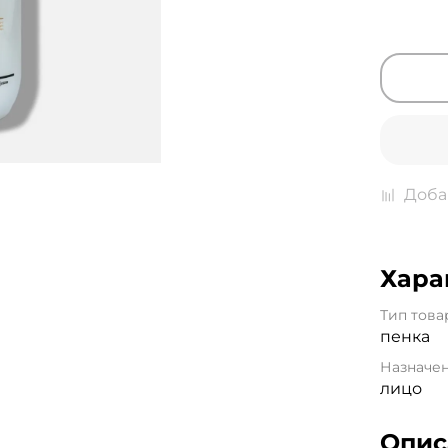
Доба
Хара
Тип това
пенка
Назначе
лицо
Опис