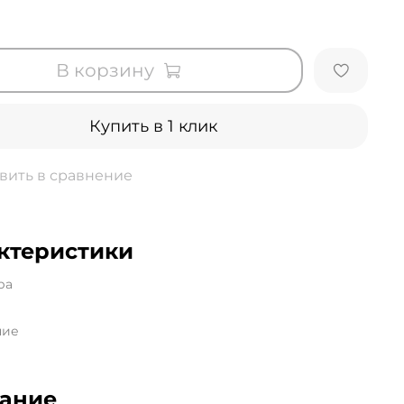
В корзину
Купить в 1 клик
вить в сравнение
ктеристики
ра
ние
ание