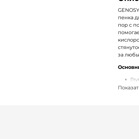
GENOSY
пенка д
пор с п
помогае
кислоро
стянуто
за любы
Основн
Гл
пе
Показат
Ин
све
Смя
ра
Вы
об