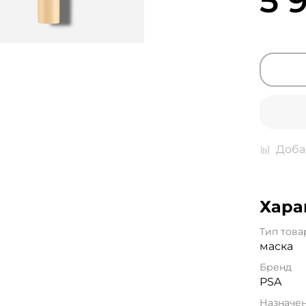
5 
Доба
Хара
Тип това
маска
Бренд
PSA
Назначе