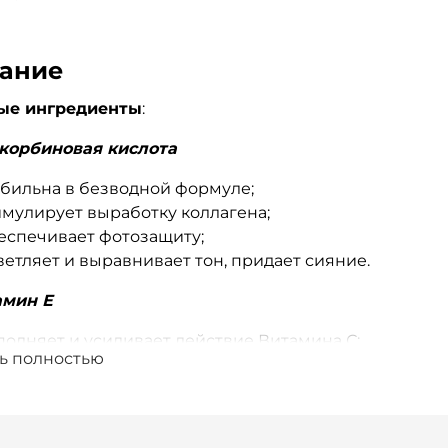
ание
ые ингредиенты
:
скорбиновая кислота
абильна в безводной формуле;
имулирует выработку коллагена;
еспечивает фотозащиту;
етляет и выравнивает тон, придает сияние.
амин Е
полняет и усиливает действие Витамина С;
ь полностью
репляет барьерную функцию кожи;
щищает от свободных радикалов;
лажняет и ускоряет заживление.