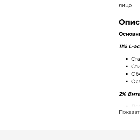
лицо
Опис
Основн
11% L-а
Ст
Ст
Об
Осв
2% Вит
До
Показат
Ук
За
Ув