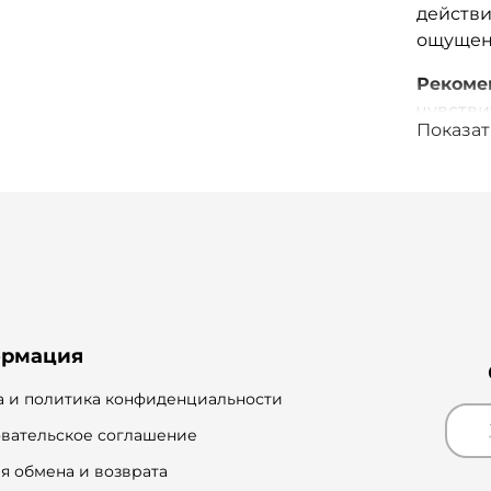
действи
ощущени
Рекоме
чувстви
Показат
Ключев
луговог
кожу, п
бетаин:
морских
возвращ
противо
на пове
рмация
восстан
и препя
 и политика конфиденциальности
вательское соглашение
я обмена и возврата