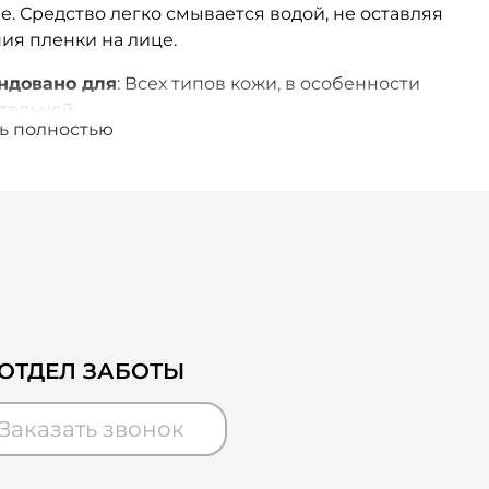
е. Средство легко смывается водой, не оставляя
я пленки на лице.
ндовано для
: Всех типов кожи, в особенности
тельной.
ь полностью
ые ингредиенты
: Масло семян пенника
о: Увлажняет, питает, защищает и успокаивает
репятствует испарению влаги. Кокамидопропил
 Бережно очищает кожу. Ферментный экстракт
 протеобактерий Alteromonas: Питает кожу,
ает ей ощущение комфорта, оказывает
воспалительное действие. Глицерин: Создает
рхности эпидермиса пленку, укрепляя и
авливая гидролипидный слой, увлажняет кожу
ОТДЕЛ ЗАБОТЫ
тствует обезвоживанию.
Заказать звонок