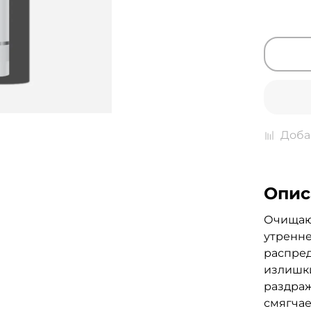
Доба
Опис
Очищаю
утренне
распред
излишки
раздраж
смягчае