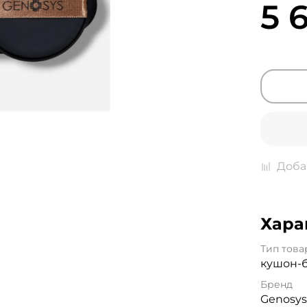
5 
Доба
Хара
Тип това
кушон-
Бренд
Genosy