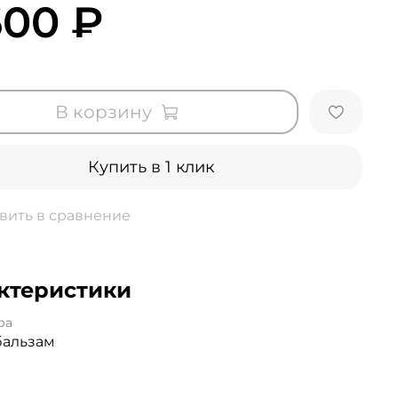
600 ₽
В корзину
Купить в 1 клик
вить в сравнение
ктеристики
ра
бальзам
s