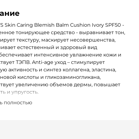
ание
YS
Skin Caring Blemish Balm Cushion Ivory SPF50 -
нное тонирующее средство - выравнивает тон,
ирует текстуру, маскирует несовершенства,
ивает естественный и здоровый вид
беспечивает интенсивное увлажнение кожи и
твует ТЭПВ. Anti-age уход – стимулирует
ую активность и синтез коллагена, эластина,
новой кислоты и гликозаминогликана,
ствует увеличению объемов дермы, повышает
ть и упругость.
ь полностью
твует восстановлению покровов после
ичных процедур, успокаивает, нивелирует
ения и раздражения кожи; обладает
териальным действием. Активизирует
изм и нейтрализует действие свободных