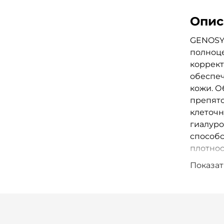
Опис
GENOS
п
олноце
коррект
обеспеч
кожи. О
препятс
клеточн
гиалуро
способ
плотнос
Показат
Способс
травмат
покрасн
антибак
метабол