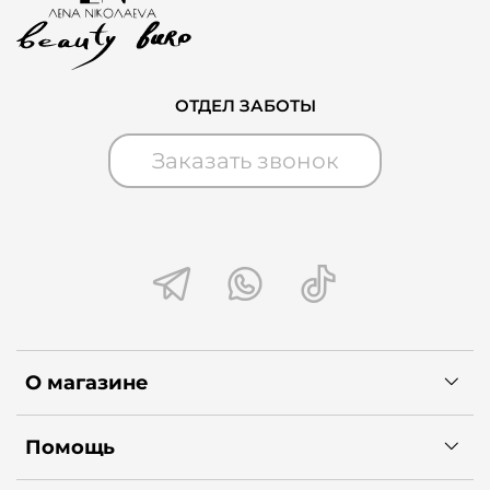
потере влаги. Гликолевая кислота: Активизирует
интенсивное обновление клеток. Молочная
кислота: Помогает избавиться от омертвевших
клеток, осветляет и увлажняет кожу. Арбутин:
ОТДЕЛ ЗАБОТЫ
Выравнивает тон кожи, борется с
гиперпигментацией.
Заказать звонок
О магазине
Помощь