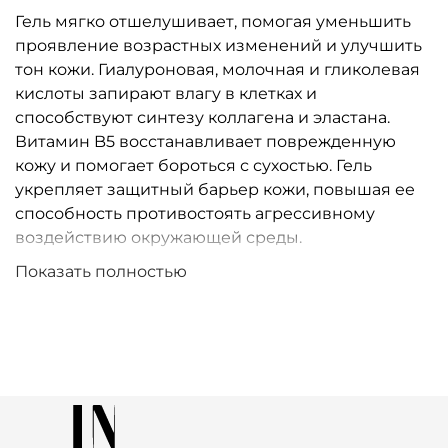
Гель мягко отшелушивает, помогая уменьшить
проявление возрастных изменений и улучшить
тон кожи. Гиалуроновая, молочная и гликолевая
кислоты запирают влагу в клетках и
способствуют синтезу коллагена и эластана.
Витамин B5 восстанавливает поврежденную
кожу и помогает бороться с сухостью. Гель
укрепляет защитный барьер кожи, повышая ее
способность противостоять агрессивному
воздействию окружающей среды.
Показать полностью
Рекомендовано для
: Сухой и проблемной кожи.
Ключевые ингредиенты
: Гиалуроновая кислота:
Эффективно увлажняет кожу, предотвращает
потерю влаги. Ускоряет синтез коллагена и
эластана. Обладает сильными
антиоксидантными свойствами. Витамин B5
(Пантенол): Восстанавливает кожу, препятствует