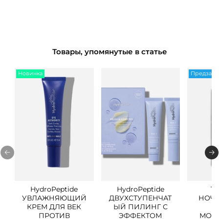
Товары, упомянутые в статье
Новинка
Предзака
HydroPeptide
HydroPeptide
TE
УВЛАЖНЯЮЩИЙ
ДВУХСТУПЕНЧАТ
НОЧН
КРЕМ ДЛЯ ВЕК
ЫЙ ПИЛИНГ С
П
ПРОТИВ
ЭФФЕКТОМ
МОР