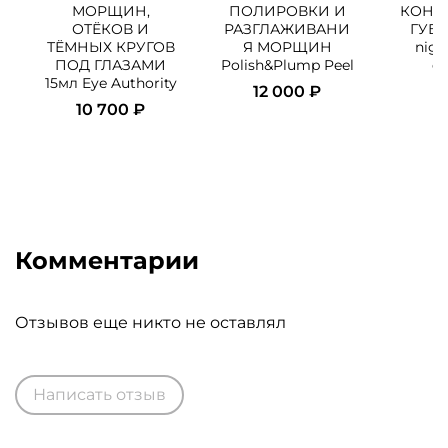
МОРЩИН,
ПОЛИРОВКИ И
КОНТУ
ОТЁКОВ И
РАЗГЛАЖИВАНИ
ГУБ r
ТЁМНЫХ КРУГОВ
Я МОРЩИН
nigh
ПОД ГЛАЗАМИ
Polish&Plump Peel
ey
15мл Eye Authority
12 000 ₽
6
10 700 ₽
Комментарии
Отзывов еще никто не оставлял
Написать отзыв