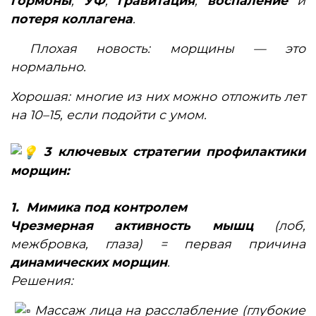
гормоны
,
УФ
,
гравитация
,
воспаление
и
потеря коллагена
.
Плохая новость: морщины — это
нормально.
Хорошая: многие из них можно отложить лет
на 10–15, если подойти с умом.
3 ключевых стратегии профилактики
морщин:
1. Мимика под контролем
Чрезмерная активность мышц
(лоб,
межбровка, глаза) = первая причина
динамических морщин
.
Решения:
Массаж лица на расслабление (глубокие